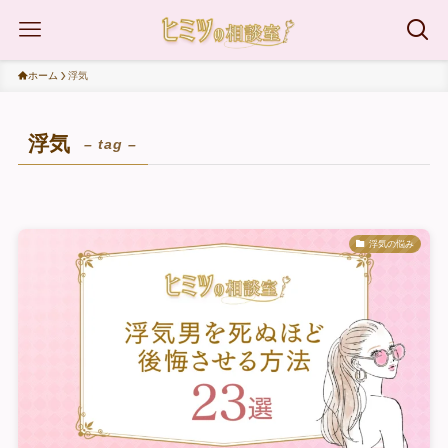
ホーム
浮気
浮気
– tag –
浮気の悩み